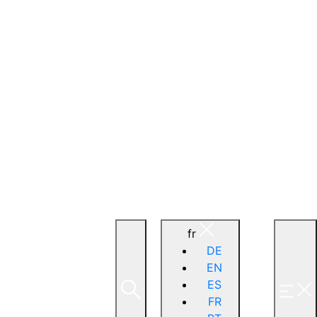
fr
DE
EN
ES
FR