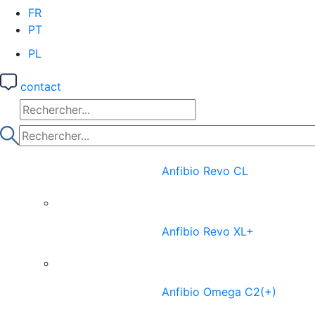
FR
PT
PL
contact
Anfibio Revo CL
Anfibio Revo XL+
Anfibio Omega C2(+)