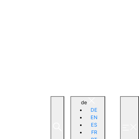
de
DE
EN
ES
FR