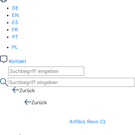
DE
EN
ES
FR
PT
PL
Kontakt
Zurück
Zurück
Anfibio Revo CL